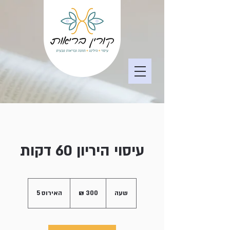
עיסוי היריון 60 דקות
300
שקלים
שעה
ש
האירוס 5
חדשים
ע