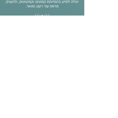
יכולה לסייע בהפחתת קמטים וקמטוטים, ולהעניק
מראה עור רענן ומואר.
שיפור תפקוד הלימפה: העיסוי עוזר לזרימת נוזלים
בגוף ובכך משפר את התפקוד הלימפטי ועשוי
לסייע בהפחתת דלקות ותפרצות.
מסייע בהקלת מתח ודיכאון. העיסוי מעניק תחושת
רוגע ושלווה, הוא עוזר להפיג מתחים ולהקלה על
עומסי מחשבה, תחושות דיכאון וחרדות.
בטיפול ניתן לשלב כוסות רוח משני סוגים
כוסות רוח מסיליקון
השימוש בהם הוא דינאמי. אני מעבירה את הכוס
על הג
ב, לא נשאר סימן על הגוף ועדיין מרגישים
את יעילותן.