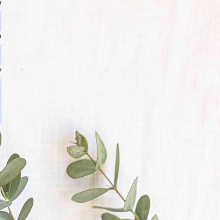
מ
מ
ע